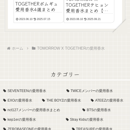
TOGETHERボムギュ
TOGETHERテヒョン
愛用香水4選まとめ
愛用香水まとめ【ディ
ーエス&ダーガ】
2023.06.10
2025.07.15
2023.06.10
2025.09.21
ホーム
TOMORROW X TOGETHERの愛用香水
カテゴリー
SEVENTEENの愛用香水
TWICEメンバーの愛用香水
EXOの愛用香水
THE BOYZの愛用香水
ATEEZの愛用香水
nct127メンバーの愛用香水まとめ
BTSの愛用香水
kep1erの愛用香水
Stray Kidsの愛用香水
ZEROBASEONEの愛用香水
TREASUREの愛用香水