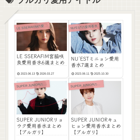
L
E SSERAFIMの愛用香水
NU’ESTの愛用香水
LE SSERAFIM宮脇咲
NU’ESTミニョン愛用
良愛用香水6選まとめ
香水7選まとめ
2023.06.13
2026.03.27
2023.06.11
2025.10.30
UPER JUNIORの愛用香水
UPER JUNIORの愛用香水
S
S
SUPER JUNIORリョ
SUPER JUNIORキュ
ウク愛用香水まとめ
ヒョン愛用香水まとめ
【ブルガリ】
【ブルガリ】