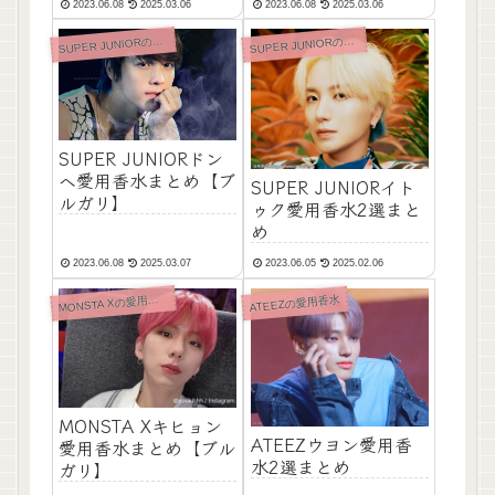
2023.06.08
2025.03.06
2023.06.08
2025.03.06
UPER JUNIORの愛用香水
UPER JUNIORの愛用香水
S
S
SUPER JUNIORドン
ヘ愛用香水まとめ【ブ
SUPER JUNIORイト
ルガリ】
ゥク愛用香水2選まと
め
2023.06.08
2025.03.07
2023.06.05
2025.02.06
M
ONSTA Xの愛用香水
ATEEZの愛用香水
MONSTA Xキヒョン
ATEEZウヨン愛用香
愛用香水まとめ【ブル
水2選まとめ
ガリ】